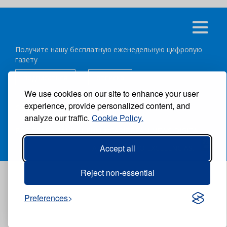
Получите нашу бесплатную еженедельную цифровую
газету
подписаться
отписка
We use cookies on our site to enhance your user
experience, provide personalized content, and
Следуйте за нами:
analyze our traffic.
Cookie Policy.
ВСЕ ПРАВА ЗАЩИЩЕНЫ ®CARIBBEAN NEWS DIGITAL.
Accept all
АВТОР:
GRUPO EXCELENCIAS.
Reject non-essential
Preferences