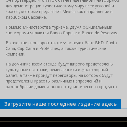
Он подтвердил, что FITUR станет идеальной платформой
для демонстрации туристическому миру всех условий и
красот, которые предлагает Микеш как направление в
Карибском бассейне.
Помимо Министерства туризма, двумя официальными
спонсорами являются Banco Popular и Banco de Reservas.
В качестве спонсоров также участвуют банк BHD, Punta
Cana, Cap Cana и ProMiches, а также туристические
компании.
На доминиканском стенде будут широко представлены
культурные выставки, ремесленники и фольклорный
балет, а также пройдут переговоры, на которых будут
представлены красоты различных направлений и
разнообразие доминиканского туристического продукта.
Загрузите наше последнее издание здесь
Связанные новости