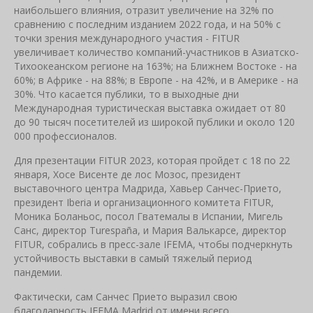
наибольшего влияния, отразит увеличение на 32% по
сравнению с последним изданием 2022 года, и на 50% с
точки зрения международного участия - FITUR
увеличивает количество компаний-участников в Азиатско-
Тихоокеанском регионе на 163%; на Ближнем Востоке - на
60%; в Африке - на 88%; в Европе - на 42%, и в Америке - на
30%. Что касается публики, то в выходные дни
Международная туристическая выставка ожидает от 80
до 90 тысяч посетителей из широкой публики и около 120
000 профессионалов.
Для презентации FITUR 2023, которая пройдет с 18 по 22
января, Хосе Висенте де лос Мозос, президент
выставочного центра Мадрида, Хавьер Санчес-Прието,
президент Iberia и организационного комитета FITUR,
Моника Боланьос, посол Гватемалы в Испании, Мигель
Санс, директор Turespaña, и Мария Валькарсе, директор
FITUR, собрались в пресс-зале IFEMA, чтобы подчеркнуть
устойчивость выставки в самый тяжелый период
пандемии.
Фактически, сам Санчес Прието выразил свою
благодарность IFEMA Madrid от имени всего